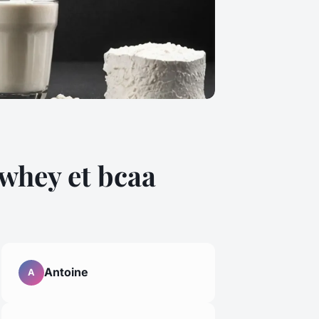
 whey et bcaa
Antoine
A