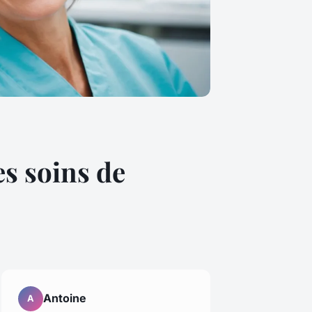
es soins de
Antoine
A